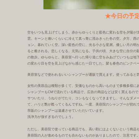
★今日の予
空をいつも見上げてしまう。赤からゆっくりと藍色に変わる空を夕陽が沈
雲。キーンと痛いくらいに冷えて真っ青に澄みきった冬の空。夕方、西
ョン。暮れていく空。深い藍色の空に、光る小さな星屑。優しい月の明
ると癒される。悲しくなる。元気になる。子供の頃、大きな空に自分の
の散歩。ゆらゆらと。美容室へ行った帰り道に空をみあげていつもは地
の変わり目を空を見上げながら感じた一日でした。髪も春色のピンクベー
美容室などで使われるいいシャンプーが通販で買えます。使ってみると
女性の美容品は種類が多くて、安価なものから高いものまで多種多様に
シャンプーもCMで流れている商品で、広告の商品などは安く買えるの
サついたり、うねりがでたり、コシもなくなってきますし、そんなダメ
て、ハリと艶が甦ってくるんですね。一度、美容院のシャンプーが切れ
市販のシャンプーは遠慮させていただいています。
洗浄力が強すぎるのでしょう。
ただし、美容院で使っている商品でも、高い割にはよくないという商品
美容院の人が進めるものでも合わないものがありましたので、注意です