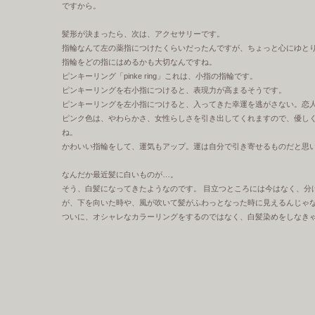
ですから。
髪形が決まったら、次は、アクセサリーです。
指輪なんて左の薬指につけたくらいだったんですが、ちょっと心にゆと
指輪をどの指にはめるかも大切なんですね。
ピンキーリング「pinke ring」これは、小指の指輪です。
ピンキーリングを右小指につけると、表現力が高まるそうです。
ピンキーリングを左小指につけると、入ってきた幸運を逃がさない。恋
ピンク色は、やわらかさ、女性らしさを引き出してくれますので、優し
ね。
かわいい指輪をして、運気もアップ。運は自分で引き寄せるものだと思
なんだか最近髪に白いものが…。
そう、白髪になってきたようなのです。 目立つところには今はなく、分
が、下を向いた時や、風が吹いて髪がふわっとなった時に見えるんじゃ
ついに、オシャレなカラーリングをするのではなく、白髪染めをしなき